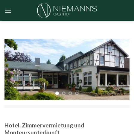
Skip
to
content
Hotel, Zimmervermietung und
Monteursunterkunft