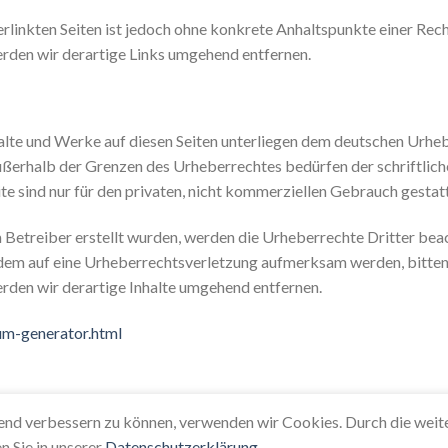
erlinkten Seiten ist jedoch ohne konkrete Anhaltspunkte einer Rec
den wir derartige Links umgehend entfernen.
halte und Werke auf diesen Seiten unterliegen dem deutschen Urheb
ußerhalb der Grenzen des Urheberrechtes bedürfen der schriftlic
te sind nur für den privaten, nicht kommerziellen Gebrauch gestatt
om Betreiber erstellt wurden, werden die Urheberrechte Dritter bea
tzdem auf eine Urheberrechtsverletzung aufmerksam werden, bitte
den wir derartige Inhalte umgehend entfernen.
um-generator.html
ufend verbessern zu können, verwenden wir Cookies. Durch die wei
 Sie in unserer
Datenschutzerklärung
Impressum
•
Datenschutzerklärung