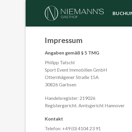
Skip
to
BUCHU
content
Impressum
Angaben gemäß § 5 TMG
Philipp Tatschl
Sport Event Immobilien GmbH
Otternhägener Straße 15A
30826 Garbsen
Handelsregister: 219026
Registergericht: Amtsgericht Hannover
Kontakt
Telefon: +49 (0) 4104 23 91