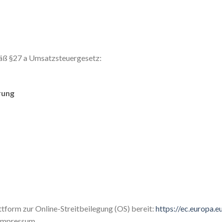
äß §27 a Umsatzsteuergesetz:
rung
ttform zur Online-Streitbeilegung (OS) bereit:
https://ec.europa.
 Impressum.